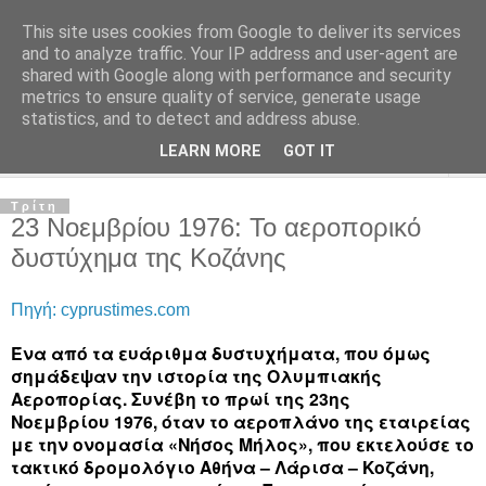
This site uses cookies from Google to deliver its services
and to analyze traffic. Your IP address and user-agent are
shared with Google along with performance and security
metrics to ensure quality of service, generate usage
MPC - Πληροφορίες Αεροναυτιλίας
statistics, and to detect and address abuse.
LEARN MORE
GOT IT
▼
Τρίτη
23 Νοεμβρίου 1976: Το αεροπορικό
δυστύχημα της Κοζάνης
Πηγή: cyprustimes.com
Ένα από τα ευάριθμα δυστυχήματα, που όμως
σημάδεψαν την ιστορία της Ολυμπιακής
Αεροπορίας. Συνέβη το πρωί της 23ης
Νοεμβρίου 1976, όταν το αεροπλάνο της εταιρείας
με την ονομασία «Νήσος Μήλος», που εκτελούσε το
τακτικό δρομολόγιο Αθήνα – Λάρισα – Κοζάνη,